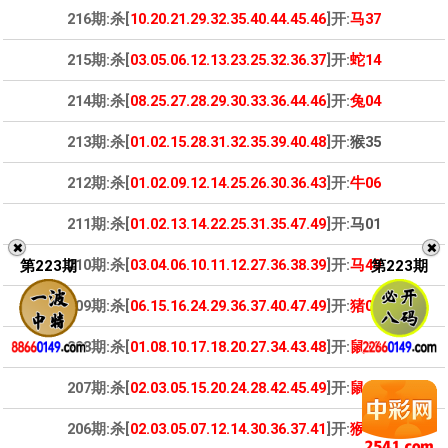
216期:杀[
10.20.21.29.32.35.40.44.45.46
]开:
马37
215期:杀[
03.05.06.12.13.23.25.32.36.37
]开:
蛇14
214期:杀[
08.25.27.28.29.30.33.36.44.46
]开:
兔04
213期:杀[
01.02.15.28.31.32.35.39.40.48
]开:
猴35
212期:杀[
01.02.09.12.14.25.26.30.36.43
]开:
牛06
211期:杀[
01.02.13.14.22.25.31.35.47.49
]开:
马01
✖️
✖️
210期:杀[
03.04.06.10.11.12.27.36.38.39
]开:
马49
第
223
期
第
223
期
209期:杀[
06.15.16.24.29.36.37.40.47.49
]开:
猪08
208期:杀[
01.08.10.17.18.20.27.34.43.48
]开:
鼠19
207期:杀[
02.03.05.15.20.24.28.42.45.49
]开:
鼠31
206期:杀[
02.03.05.07.12.14.30.36.37.41
]开:
猴47