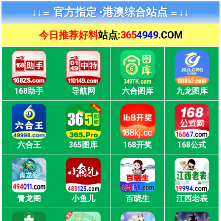
↓↓≌ 官方指定 •
港澳综合站点 ≌↓↓
今日推荐好料
站点:
365
4949
.COM
168助手
导航网
六合图库
九龙图库
六合王
365图库
168开奖
168公式
青龙阁
小鱼儿
百晓生
江西老表