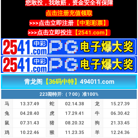
您敢投，我敢赔，资金安全有保障
点击注册充值领取
>>>点击立即注册
【中彩彩票】
>>>点击立即投注
【2541.com】
青龙阁
【36码中特】
494011.com
223期特开:（？00）准100%
马
13.37.49
蛇
02.14.38
龙
15.27.39
兔
04.28.40
虎
17.29.41
牛
06.30.42
鼠
07.31.43
猪
08.20.32
狗
21.33.45
鸡
10.22.46
猴
11.23.35
羊
12.24.36