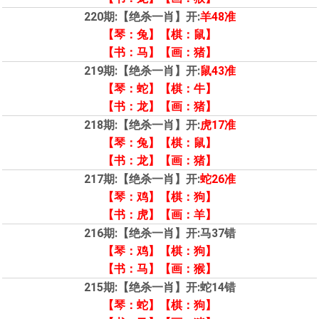
220期:【绝杀一肖】开:
羊48
准
【琴：兔】【棋：鼠】
【书：马】【画：猪】
219期:【绝杀一肖】开:
鼠43
准
【琴：蛇】【棋：牛】
【书：龙】【画：猪】
218期:【绝杀一肖】开:
虎17
准
【琴：兔】【棋：鼠】
【书：龙】【画：猪】
217期:【绝杀一肖】开:
蛇26
准
【琴：鸡】【棋：狗】
【书：虎】【画：羊】
216期:【绝杀一肖】开:
马37
错
【琴：鸡】【棋：狗】
【书：马】【画：猴】
215期:【绝杀一肖】开:
蛇14
错
【琴：蛇】【棋：狗】