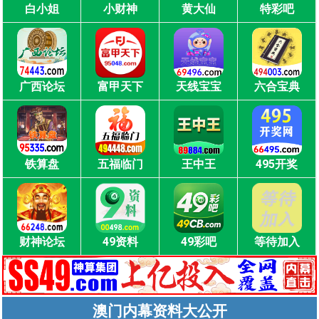
白小姐
小财神
黄大仙
特彩吧
广西论坛
富甲天下
天线宝宝
六合宝典
铁算盘
五福临门
王中王
495开奖
财神论坛
49资料
49彩吧
等待加入
澳门内幕资料大公开