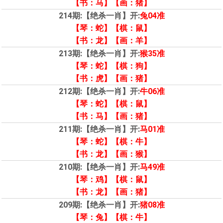
【书：马】【画：猪】
214期:【绝杀一肖】开:
兔04
准
【琴：蛇】【棋：鼠】
【书：龙】【画：羊】
213期:【绝杀一肖】开:
猴35
准
【琴：蛇】【棋：狗】
【书：虎】【画：猪】
212期:【绝杀一肖】开:
牛06
准
【琴：蛇】【棋：鼠】
【书：马】【画：猪】
211期:【绝杀一肖】开:
马01
准
【琴：蛇】【棋：牛】
【书：龙】【画：猴】
210期:【绝杀一肖】开:
马49
准
【琴：鸡】【棋：鼠】
【书：龙】【画：猪】
209期:【绝杀一肖】开:
猪08
准
【琴：兔】【棋：牛】