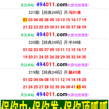
494
011
.com
关注本站:
长跟包您满意!
221期:【经典24码】开:
马01准
01
03 04 05 08 09 10 13 15 16 17 19
21 22 23 25 29 30 31 34 35 37 38 39
494
011
.com
关注本站:
长跟包您满意!
220期:【经典24码】开:
羊48错
01 02 03 05 07 09 10 11 13 15 16 17
19 20 21 24 25 26 28 29 30 32 34 35
494
011
.com
关注本站:
长跟包您满意!
219期:【经典24码】开:
鼠43准
01 02 04 06 08 10 11 12 14 16 18 20
21 24 25 27 28 32 35 36 38 41
43
45
494
011
.com
关注本站:
长跟包您满意!