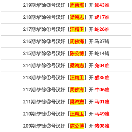
219期:铲除③号汉奸【
周佛海
】开:
鼠43
准
218期:铲除④号汉奸【
梁鸿志
】开:
虎17
准
217期:铲除①号汉奸【
汪精卫
】开:
蛇26
准
216期:铲除③号汉奸【
周佛海
】开:
马37错
215期:铲除②号汉奸【
陈公博
】开:
蛇14错
214期:铲除④号汉奸【
梁鸿志
】开:
兔04
准
213期:铲除①号汉奸【
汪精卫
】开:
猴35
准
212期:铲除③号汉奸【
周佛海
】开:
牛06
准
211期:铲除④号汉奸【
梁鸿志
】开:
马01
准
210期:铲除①号汉奸【
汪精卫
】开:
马49
准
209期:铲除②号汉奸【
陈公博
】开:
猪08
准