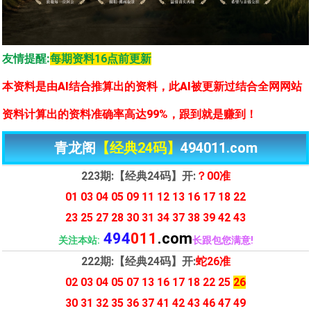
友情提醒:
每期资料16点前更新
本资料是由AI结合推算出的资料，此AI被更新过结合全网网站
资料计算出的资料准确率高达99%，跟到就是赚到！
青龙阁
【经典24码】
494011.com
223期:【经典24码】开:
？00准
01 03 04 05 09 11 12 13 16 17 18 22
23 25 27 28 30 31 34 37 38 39 42 43
494
011
.com
关注本站:
长跟包您满意!
222期:【经典24码】开:
蛇26准
02 03 04 05 07 13 16 17 18 22 25
26
30 31 32 35 36 37 41 42 43 46 47 49