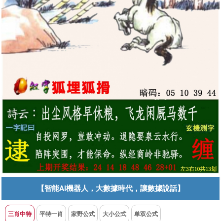
【智能AI機器人，大數據時代，讓數據說話】
三肖中特
平特一肖
家野公式
大小公式
单双公式