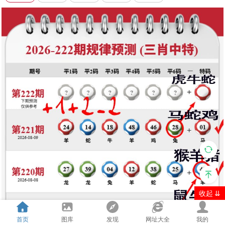
收起 ⇊
首页
图库
发现
网址大全
我的